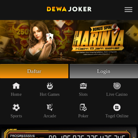
Beranda
Slot Online
Live Casino
Sportsbook
Arcade
Togel Online
Daftar
Login
Poker
Whatsapp
Home
Hot Games
Slots
Live Casino
Telegram
Sports
Arcade
Poker
Togel Online
Livechat