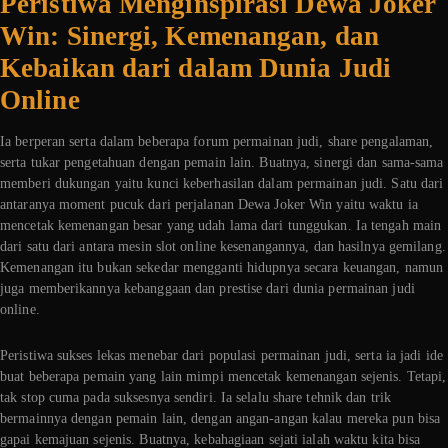
Peristiwa Menginspirasi Dewa Joker
Win: Sinergi, Kemenangan, dan
Kebaikan dari dalam Dunia Judi
Online
Ia berperan serta dalam beberapa forum permainan judi, share pengalaman,
serta tukar pengetahuan dengan pemain lain. Buatnya, sinergi dan sama-sama
memberi dukungan yaitu kunci keberhasilan dalam permainan judi. Satu dari
antaranya moment pucuk dari perjalanan Dewa Joker Win yaitu waktu ia
mencetak kemenangan besar yang udah lama dari tunggukan. Ia tengah main
dari satu dari antara mesin slot online kesenangannya, dan hasilnya gemilang.
Kemenangan itu bukan sekedar mengganti hidupnya secara keuangan, namun
juga memberikannya kebanggaan dan prestise dari dunia permainan judi
online.
Peristiwa sukses lekas menebar dari populasi permainan judi, serta ia jadi ide
buat beberapa pemain yang lain mimpi mencetak kemenangan sejenis. Tetapi,
tak stop cuma pada suksesnya sendiri. Ia selalu share tehnik dan trik
bermainnya dengan pemain lain, dengan angan-angan kalau mereka pun bisa
gapai kemajuan sejenis. Buatnya, kebahagiaan sejati ialah waktu kita bisa