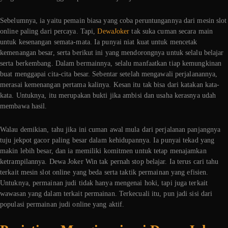
Sebelumnya, ia yaitu pemain biasa yang coba peruntungannya dari mesin slot
online paling dari percaya. Tapi,
DewaJoker
tak suka cuman secara main
untuk kesenangan semata-mata. Ia punyai niat kuat untuk mencetak
kemenangan besar, serta berikut ini yang mendorongnya untuk selalu belajar
serta berkembang. Dalam bermainnya, selalu manfaatkan tiap kemungkinan
buat menggapai cita-cita besar. Sebentar setelah mengawali perjalanannya,
merasai kemenangan pertama kalinya. Kesan itu tak bisa dari katakan kata-
kata. Untuknya, itu merupakan bukti jika ambisi dan usaha kerasnya udah
membawa hasil.
Walau demikian, tahu jika ini cuman awal mula dari perjalanan panjangnya
tuju jekpot gacor paling besar dalam kehidupannya. Ia punyai tekad yang
makin lebih besar, dan ia memiliki komitmen untuk tetap menajamkan
ketrampilannya. Dewa Joker Win tak pernah stop belajar. Ia terus cari tahu
terkait mesin slot online yang beda serta taktik permainan yang efisien.
Untuknya, permainan judi tidak hanya mengenai hoki, tapi juga terkait
wawasan yang dalam terkait permainan. Terkecuali itu, pun jadi sisi dari
populasi permainan judi online yang aktif.