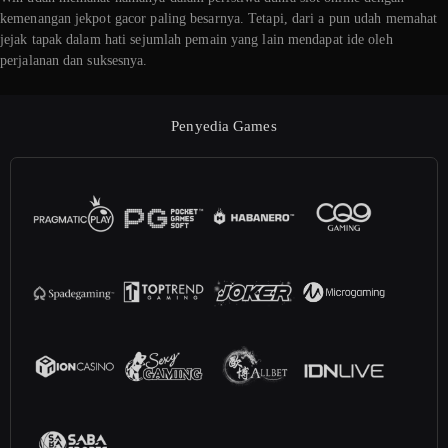
kemenangan jekpot gacor paling besarnya. Tetapi, dari a pun udah memahat
jejak tapak dalam hati sejumlah pemain yang lain mendapat ide oleh
perjalanan dan suksesnya.
Penyedia Games