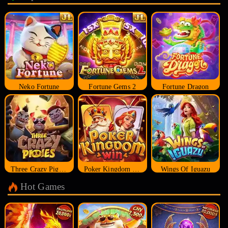
Neko Fortune
Fortune Gems 2
Fortune Dragon
Three Crazy Piggies
Poker Kingdom Win
Wings Of Iguazu
Hot Games