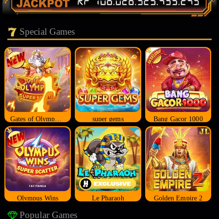
Special Games
Gates of Olympus Super Scatter
super gems
Bang Gacor 1000
Olympus Wins
Le Pharaoh
Golden Empire 2
Popular Games